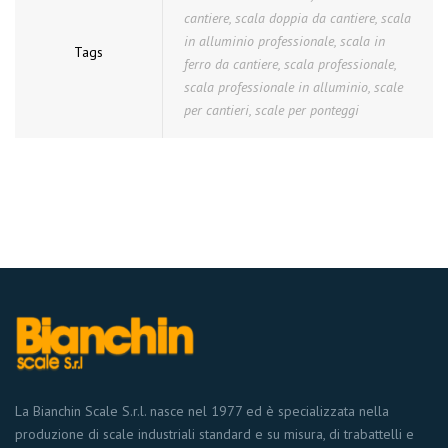
cantiere
,
scala doppia da cantiere
,
scala
in alluminio professionale
,
scala in
Tags
ferro da cantiere
,
scala professionale
,
scala professionale in alluminio
,
scale
per cantieri
,
scale per ponteggi
La Bianchin Scale S.r.l. nasce nel 1977 ed è specializzata nella
produzione di scale industriali standard e su misura, di trabattelli e