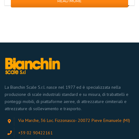
READ MORE
La Bianchin Scale S.r.l. nasce nel 1977 ed è specializzata nella
produzione di scale industriali standard e su misura, di trabattelli e
ponteggi mobili, di piattaforme aeree, di attrezzature cimiteriali e
attrezzature di sollevamento e trasporto.
Via Marche, 36 Loc. Fizzonasco- 20072 Pieve Emanuele (MI)
+39 02 90422161