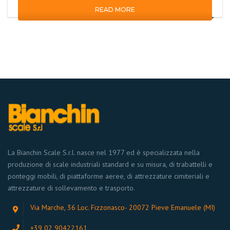
READ MORE
La Bianchin Scale S.r.l. nasce nel 1977 ed è specializzata nella
produzione di scale industriali standard e su misura, di trabattelli e
ponteggi mobili, di piattaforme aeree, di attrezzature cimiteriali e
attrezzature di sollevamento e trasporto.
Via Marche, 36 Loc. Fizzonasco- 20072 Pieve Emanuele (MI)
+39 02 90422161